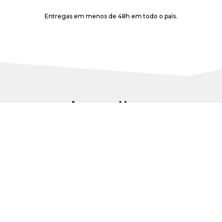
Entregas em menos de 48h em todo o país.
As nossas Marcas
Representamos marcas de referência, líderes de mercado, no
consumo imediato e no consumo do lar.